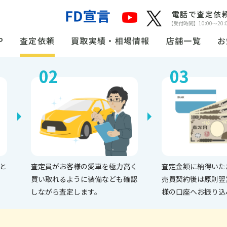
電話で査定依
【受付時間】10:00〜20:
P
査定依頼
買取実績・相場情報
店舗一覧
お
02
03
と
査定員がお客様の愛車を極力高く
査定金額に納得いた
買い取れるように装備なども確認
売買契約後は原則翌
しながら査定します。
様の口座へお振り込