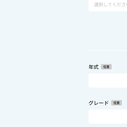
年式
任意
グレード
任意