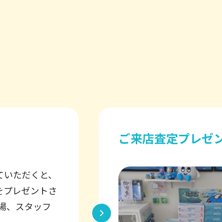
川崎フロンターレ
お客様にボック
 皆様のご来