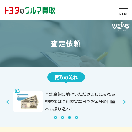
togg
査定依頼
買取の
流れ
03
04
く買い
査定金額に納得いただけましたら売買
ながら
契約後は原則翌営業日でお客様の口座
へお振り込み！