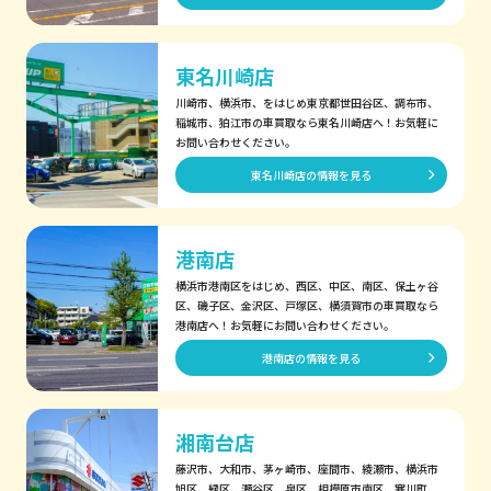
東名川崎店
川崎市、横浜市、をはじめ東京都世田谷区、調布市、
稲城市、狛江市の車買取なら東名川崎店へ！お気軽に
お問い合わせください。
東名川崎店の情報を見る
港南店
横浜市港南区をはじめ、西区、中区、南区、保土ヶ谷
区、磯子区、金沢区、戸塚区、横須賀市の車買取なら
港南店へ！お気軽にお問い合わせください。
港南店の情報を見る
湘南台店
藤沢市、大和市、茅ヶ崎市、座間市、綾瀬市、横浜市
旭区、緑区、瀬谷区、泉区、相模原市南区、寒川町、