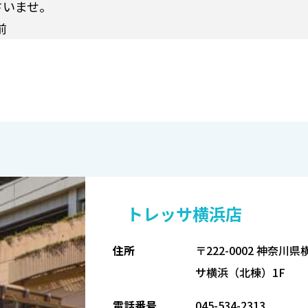
さいませ。
前
トレッサ横浜店
住所
〒222-0002 神奈
サ横浜（北棟）1F
電話番号
045-534-2313