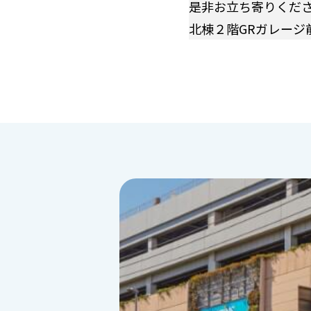
是非お立ち寄りくだ
北棟２階GRガレージ