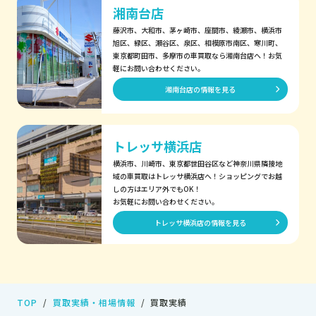
湘南台店
藤沢市、大和市、茅ヶ崎市、座間市、綾瀬市、横浜市
旭区、緑区、瀬谷区、泉区、相模原市南区、寒川町、
東京都町田市、多摩市の車買取なら湘南台店へ！お気
軽にお問い合わせください。
湘南台店の情報を見る
トレッサ横浜店
横浜市、川崎市、東京都世田谷区など神奈川県隣接地
域の車買取はトレッサ横浜店へ！ショッピングでお越
しの方はエリア外でもOK！
お気軽にお問い合わせください。
トレッサ横浜店の情報を見る
TOP
買取実績・相場情報
買取実績