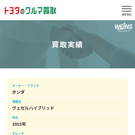
togg
買取実績
メーカー・ブランド
ホンダ
車種名
ヴェゼルハイブリッド
年式
2015年
グレード