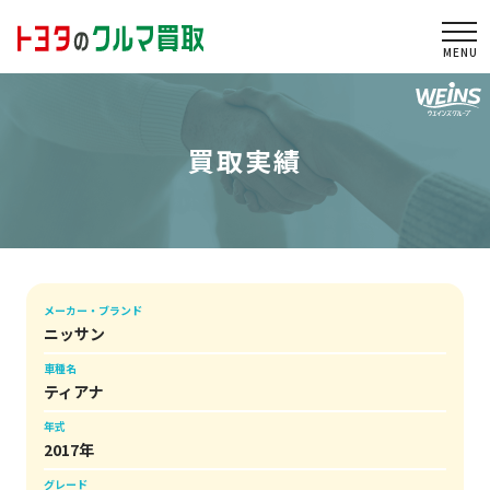
togg
買取実績
メーカー・ブランド
ニッサン
車種名
ティアナ
年式
2017年
グレード