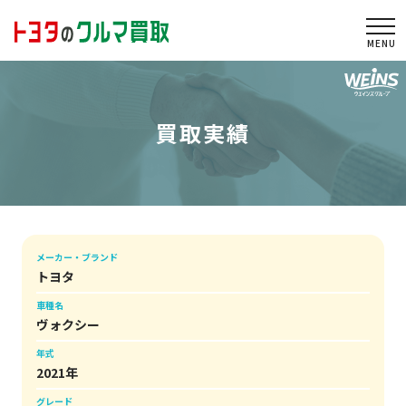
togg
買取実績
メーカー・ブランド
トヨタ
車種名
ヴォクシー
年式
2021年
グレード