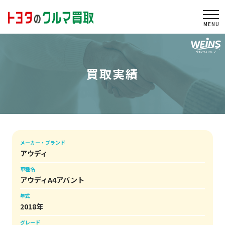
togg
買取実績
メーカー・ブランド
アウディ
車種名
アウディA4アバント
年式
2018年
グレード